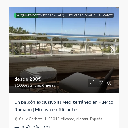
DESCATACADO
ALQUILER DE TEMPORADA
ALQUILER VACACIONAL EN ALICANTE
desde
200€
2.100€
/estancias 6 meses
Un balcón exclusivo al Mediterráneo en Puerto
Romano | Mi casa en Alicante
Calle Corbeta, 1, 03016 Alicante, Alacant, España
3
2
127